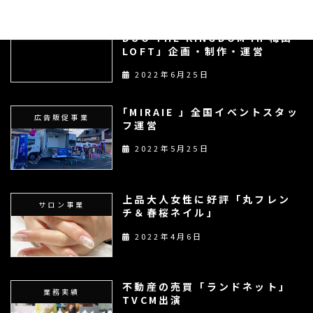
化粧品メーカー「WELCOME to
業務実績
DUO THE KINGDOM in 梅田
LOFT」企画・制作・運営
2022年6月25日
｢MIRAIE 」全国イベントスタッ
広告販促事業
フ運営
2022年5月25日
上品大人女性に好評「丸フレン
サロン事業
チ＆春桜ネイル」
2022年4月6日
不動産の売買「ランドネット」
業務実績
TVCM出演