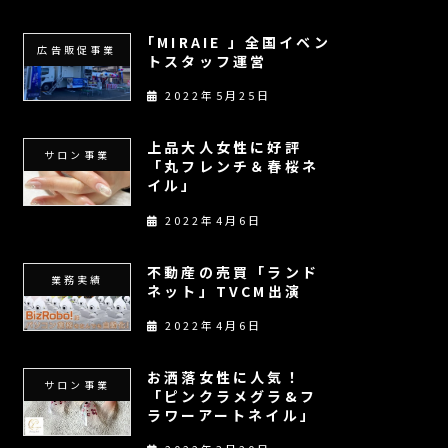
｢MIRAIE 」全国イベン
広告販促事業
トスタッフ運営
2022年5月25日
上品大人女性に好評
サロン事業
「丸フレンチ＆春桜ネ
イル」
2022年4月6日
不動産の売買「ランド
業務実績
ネット」TVCM出演
2022年4月6日
お洒落女性に人気！
サロン事業
「ピンクラメグラ&フ
ラワーアートネイル」